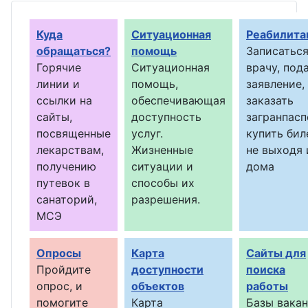
Куда
Ситуационная
Реабилита
обращаться?
помощь
Записаться
Горячие
Ситуационная
врачу, под
линии и
помощь,
заявление,
ссылки на
обеспечивающая
заказать
сайты,
доступность
загранпасп
посвященные
услуг.
купить бил
лекарствам,
Жизненные
не выходя 
получению
ситуации и
дома
путевок в
способы их
санаторий,
разрешения.
МСЭ
Опросы
Карта
Сайты для
Пройдите
доступности
поиска
опрос, и
объектов
работы
помогите
Карта
Базы вака