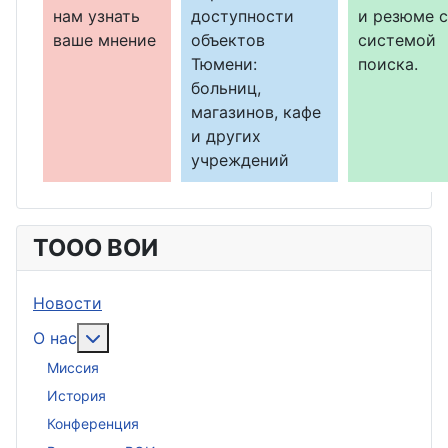
нам узнать
доступности
и резюме с
ваше мнение
объектов
системой
Тюмени:
поиска.
больниц,
магазинов, кафе
и других
учреждений
ТООО ВОИ
Новости
Подробнее: О нас
О нас
Миссия
История
Конференция