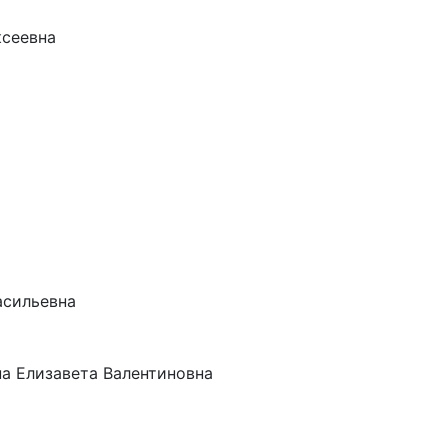
ксеевна
асильевна
а Елизавета Валентиновна