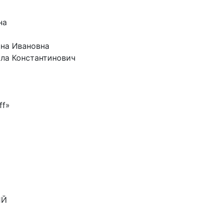
на
ина Ивановна
ла Константинович
ff»
ЫЙ