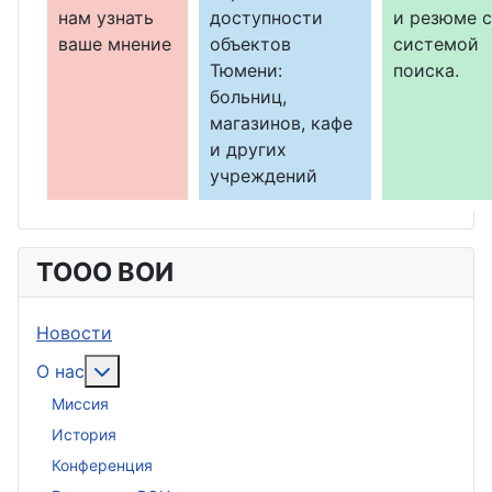
нам узнать
доступности
и резюме с
ваше мнение
объектов
системой
Тюмени:
поиска.
больниц,
магазинов, кафе
и других
учреждений
ТООО ВОИ
Новости
Подробнее: О нас
О нас
Миссия
История
Конференция