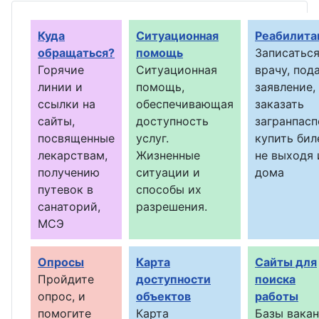
Куда
Ситуационная
Реабилита
обращаться?
помощь
Записаться
Горячие
Ситуационная
врачу, под
линии и
помощь,
заявление,
ссылки на
обеспечивающая
заказать
сайты,
доступность
загранпасп
посвященные
услуг.
купить бил
лекарствам,
Жизненные
не выходя 
получению
ситуации и
дома
путевок в
способы их
санаторий,
разрешения.
МСЭ
Опросы
Карта
Сайты для
Пройдите
доступности
поиска
опрос, и
объектов
работы
помогите
Карта
Базы вака