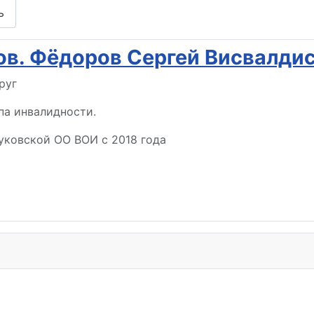
ь
ов. Фёдоров Сергей Висвалди
руг
па инвалидности.
уковской ОО ВОИ с 2018 года